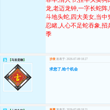
龙,老迈龙钟,一字长蛇阵
斗地头蛇,四大美女,当中
忍睹,人心不足蛇吞象,招
季
沙发
发表于: 2026-07-09 18:27
【
马首是瞻
】
求您了,给个机会
板凳
发表于: 2026-07-09 18:21