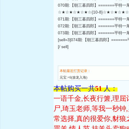
070期:【朝三暮四郎】=======平特一尾=
☆★☆★☆★☆★☆{10-8}☆★☆★☆★
071期:【朝三暮四郎】=======平特一尾=
072期:【朝三暮四郎】=======平特一尾=
073期:【朝三暮四郎】=======平特一尾=
[sell=3]074期:【朝三暮四郎】======
[/ sell]
本帖最近打赏记录：
元宝:+6(放龙入海)
本帖购买一共
51
人：
一语千金,长夜行箫,理屈
尸,琦玉老师,等我一秒钟
常选择,真的很爱你,豺狼
罪羊,情人节,挂羊头卖狗