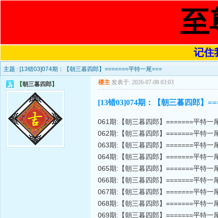
至
记住我
主题 :
[13错03]074期：【朝三暮四郎】=======平特一尾===
楼主
发表于: 2026-07-08 03:03
【
朝三暮四郎
】
[13错03]074期：【朝三暮四郎】==
061期:【朝三暮四郎】=======平特一尾==
062期:【朝三暮四郎】=======平特一尾=
063期:【朝三暮四郎】=======平特一尾==
064期:【朝三暮四郎】=======平特一尾=
065期:【朝三暮四郎】=======平特一尾=
066期:【朝三暮四郎】=======平特一尾=
067期:【朝三暮四郎】=======平特一尾=
068期:【朝三暮四郎】=======平特一尾=
069期:【朝三暮四郎】=======平特一尾=