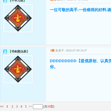
【
十羊九牧
】
一位可敬的高手.一份难得的好料.谢
3楼
发表于: 2026-07-09 16:47
【
书剑恩仇录
】
DDDDDDDDD【提倡原创、认
你。
<<
1
2
3
4
5
>>
[共
10
页]