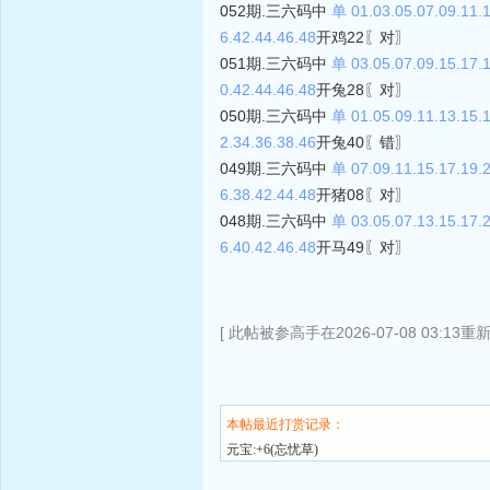
052期.三六码中
单 01.03.05.07.09.11.1
6.42.44.46.48
开鸡22〖对〗
051期.三六码中
单 03.05.07.09.15.17.1
0.42.44.46.48
开兔28〖对〗
050期.三六码中
单 01.05.09.11.13.15.1
2.34.36.38.46
开兔40〖错〗
049期.三六码中
单 07.09.11.15.17.19.2
6.38.42.44.48
开猪08〖对〗
048期.三六码中
单 03.05.07.13.15.17.2
6.40.42.46.48
开马49〖对〗
[ 此帖被参高手在2026-07-08 03:13重
本帖最近打赏记录：
元宝:+6(忘忧草)