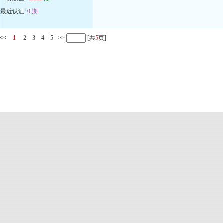
最近认证:
0 期
<<
1
2
3
4
5
>>
[共
5
页]