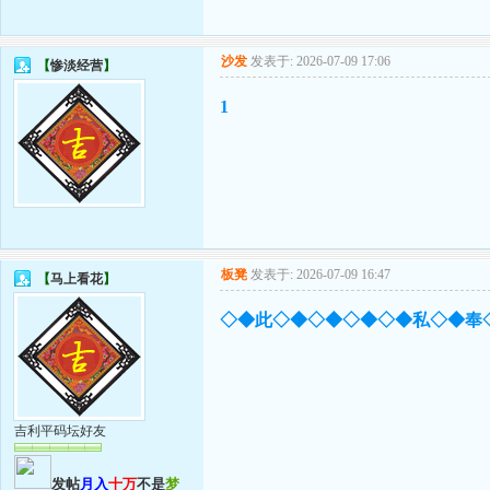
沙发
发表于: 2026-07-09 17:06
【
惨淡经营
】
1
板凳
发表于: 2026-07-09 16:47
【
马上看花
】
◇◆此◇◆◇◆◇◆◇◆私◇◆奉
吉利平码坛好友
发帖
月入
十万
不是
梦