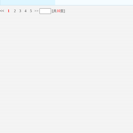
<<
1
2
3
4
5
>>
[共
10
页]