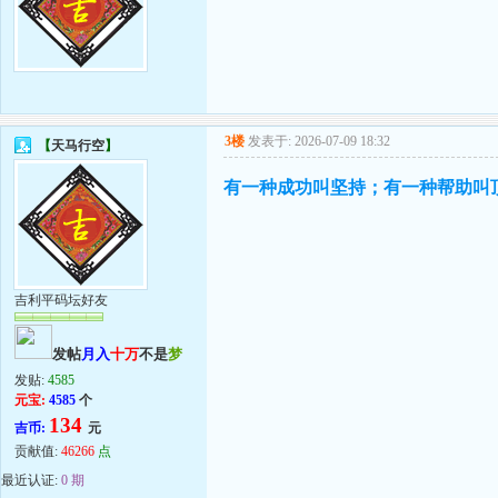
3楼
发表于: 2026-07-09 18:32
【
天马行空
】
有一种成功叫坚持；有一种帮助叫
吉利平码坛好友
发帖
月入
十万
不是
梦
发贴:
4585
元宝:
4585
个
134
吉币:
元
贡献值:
46266
点
最近认证:
0 期