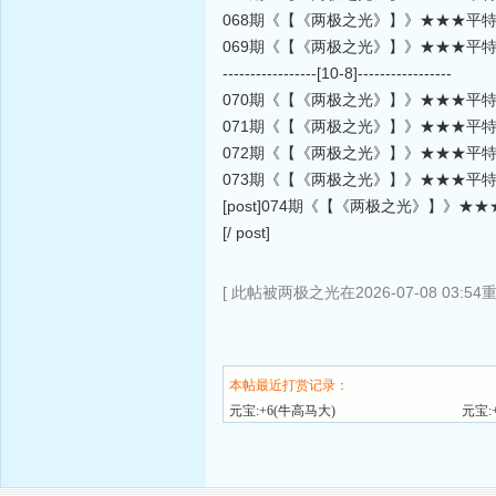
068期《【《两极之光》】》★★★平特尾
069期《【《两极之光》】》★★★平特尾
-----------------[10-8]-----------------
070期《【《两极之光》】》★★★平特尾
071期《【《两极之光》】》★★★平特尾★
072期《【《两极之光》】》★★★平特尾
073期《【《两极之光》】》★★★平特尾
[post]074期《【《两极之光》】》★
[/ post]
[ 此帖被两极之光在2026-07-08 03:54
本帖最近打赏记录：
元宝:+6(牛高马大)
元宝: