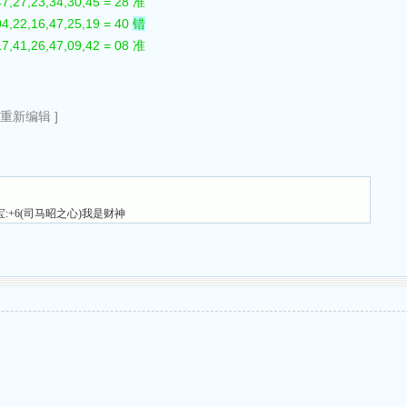
47,27,23,34,30,45 = 28 准
04,22,16,47,25,19 = 40
错
17,41,26,47,09,42 = 08 准
6重新编辑 ]
宝:+6(司马昭之心)我是财神