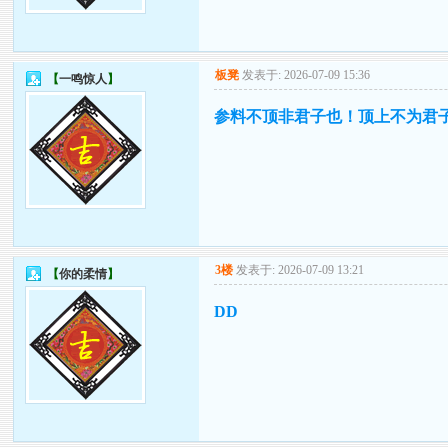
板凳
发表于: 2026-07-09 15:36
【
一鸣惊人
】
参料不顶非君子也！顶上不为君
3楼
发表于: 2026-07-09 13:21
【
你的柔情
】
DD