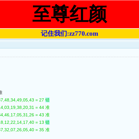
至尊红颜
记住我们:zz770.com
准
37,48,34,49,05,43 = 27
错
14,03,19,38,20,31 = 44 准
34,46,17,05,31,26 = 43 准
18,12,22,14,17,40 = 13
错
37,32,07,26,05,40 = 35 准