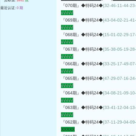
『070期』◆特码24◆
{32-46-11-44-23
最近认证:
0 期
√√√√√
『069期』◆特码24◆
{43-04-02-21-41
√√√√√
『068期』◆特码24◆
{15-01-02-29-17
√√√√√
『067期』◆特码24◆
{35-38-05-19-28
√√√√√
『066期』◆特码24◆
{33-25-17-49-07
√√√√√
『065期』◆特码24◆
{47-29-07-16-24
√√√√√
『064期』◆特码24◆
{34-08-21-09-10
√√√√√
『063期』◆特码24◆
{33-41-12-04-13
√√√√√
『062期』◆特码24◆
{37-11-29-04-09
XXXXX