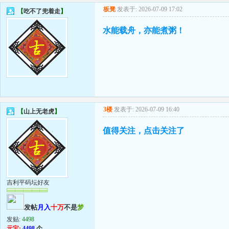
板凳
发表于: 2026-07-09 17:02
【
吃不了兜着走
】
水能载舟，亦能煮粥！
3楼
发表于: 2026-07-09 16:40
【
山上无老虎
】
值得关注，点击关注了
吉利平码坛好友
发帖
月入
十万
不是
梦
发贴:
4498
元宝:
4498
个