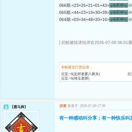
066期.<23+25+21+01+43>
┏5不中┓
※
065期.<44+23+19+30+39>
┏5不中┓
※
064期.<03+34+48+20+16>
┏5不中┓
※
[ 此帖被惊涛拍岸在2026-07-08 06:01
本帖最近打赏记录：
元宝:+6(足秤老婆八两夫)
元
元宝:+6(琦玉老师)
沙发
发表于: 2026-07-09 17:39
【
露马脚
】
有一种感动叫分享；有一种快乐叫