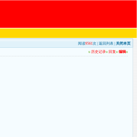
阅读
9561
次 |
返回列表
|
关闭本页
u
历史记录
u
回复
u
编辑
u