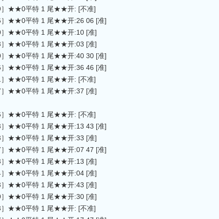
★★0平特 1 尾★★开: [不准]
★0平特 1 尾★★开:26 06 [准]
★0平特 1 尾★★开:10 [准]
★0平特 1 尾★★开:03 [准]
★0平特 1 尾★★开:40 30 [准]
★0平特 1 尾★★开:36 46 [准]
★★0平特 1 尾★★开: [不准]
★0平特 1 尾★★开:37 [准]
★★0平特 1 尾★★开: [不准]
★0平特 1 尾★★开:13 43 [准]
★0平特 1 尾★★开:33 [准]
★0平特 1 尾★★开:07 47 [准]
★0平特 1 尾★★开:13 [准]
★0平特 1 尾★★开:04 [准]
★0平特 1 尾★★开:43 [准]
★0平特 1 尾★★开:30 [准]
★★0平特 1 尾★★开: [不准]