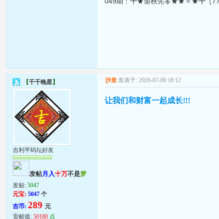
049期：╋★望秋先零★★＝★╋［77］★
沙发
发表于: 2026-07-09 18:12
【
千千晚星
】
让我们和财富一起成长!!!
吉利平码坛好友
发帖
月入
十万
不是
梦
发贴:
5047
元宝:
5047
个
289
吉币:
元
贡献值:
50180
点