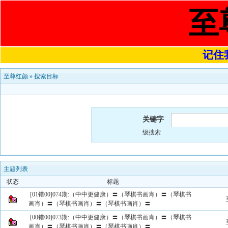
至
记住我
至尊红颜
»
搜索目标
关键字
级搜索
主题列表
状态
标题
[01错00]074期:（中中更健康）〓（琴棋书画肖）〓（琴棋书
画肖）〓（琴棋书画肖）〓（琴棋书画肖）〓
[00错00]073期:（中中更健康）〓（琴棋书画肖）〓（琴棋书
画肖）〓（琴棋书画肖）〓（琴棋书画肖）〓