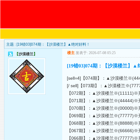
主题 :
[19错03]074期：【沙漠楼兰】▲绝对好料！
楼主
发表于: 2026-07-08 05:25
【
沙漠楼兰
】
[19错03]074期：【沙漠楼兰】
[sell=4]【074期】：▲沙漠楼兰※(4
[/ sell]【073期】：▲沙漠楼兰※(777
【072期】：▲沙漠楼兰※(11111)※
【071期】：▲沙漠楼兰※(44444)※
【070期】：▲沙漠楼兰※(00000)※
【069期】：▲沙漠楼兰※(77777)※开
【068期】：▲沙漠楼兰※(88888)※
【067期】：▲沙漠楼兰※(66666)
【066期】：▲沙漠楼兰※(77777)※