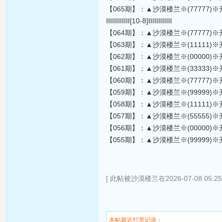
【065期】：▲沙漠楼兰※(77777)※
ⅠⅠⅠⅠⅠⅠⅠⅠⅠⅠⅠⅠ[10-8]ⅠⅠⅠⅠⅠⅠⅠⅠⅠⅠⅠⅠ
【064期】：▲沙漠楼兰※(77777)※
【063期】：▲沙漠楼兰※(11111)
【062期】：▲沙漠楼兰※(00000)※开
【061期】：▲沙漠楼兰※(33333)
【060期】：▲沙漠楼兰※(77777)※开：
【059期】：▲沙漠楼兰※(99999)※
【058期】：▲沙漠楼兰※(11111)※开：
【057期】：▲沙漠楼兰※(55555)※开
【056期】：▲沙漠楼兰※(00000)※
【055期】：▲沙漠楼兰※(99999)※
[ 此帖被沙漠楼兰在2026-07-08 05:2
本帖最近打赏记录：