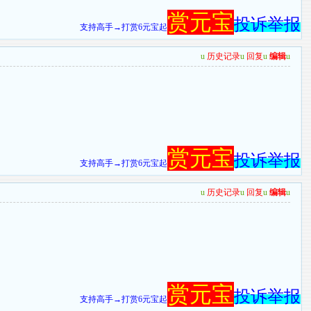
赏元宝
投诉举报
支持高手→打赏6元宝起
u
历史记录
u
回复
u
编辑
u
赏元宝
投诉举报
支持高手→打赏6元宝起
u
历史记录
u
回复
u
编辑
u
赏元宝
投诉举报
支持高手→打赏6元宝起