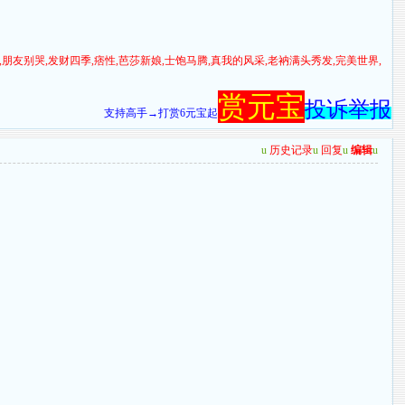
,朋友别哭,发财四季,痞性,芭莎新娘,士饱马腾,真我的风采,老衲满头秀发,完美世界,
赏元宝
投诉举报
支持高手→打赏6元宝起
u
历史记录
u
回复
u
编辑
u